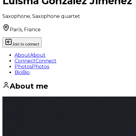
Luisma González Jiménez
Saxophone, Saxophone quartet
París, France
Join to connect
About
About
Connect
Connect
Photos
Photos
Bio
Bio
About me