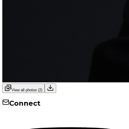
View all photos (
2
)
Connect