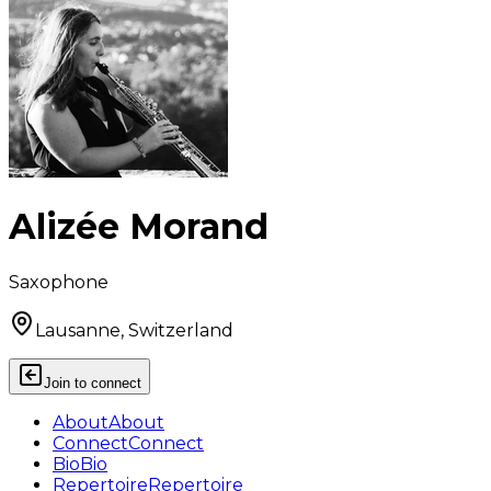
Alizée Morand
Saxophone
Lausanne, Switzerland
Join to connect
About
About
Connect
Connect
Bio
Bio
Repertoire
Repertoire